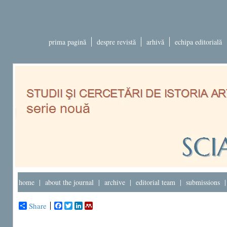
prima pagină
despre revistă
arhivă
echipa editorială
home
|
about the journal
|
archive
|
editorial team
|
submissions
Share
Facebook
Twitter
LinkedIn
Mendeley