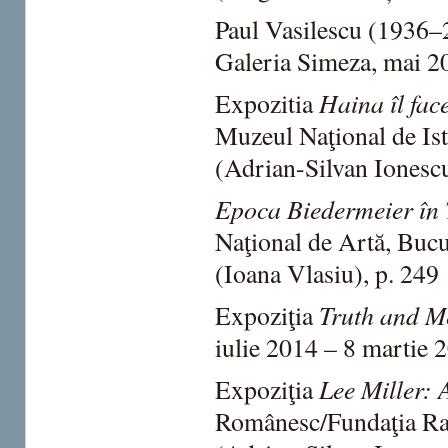
Paul Vasilescu (1936–2
Galeria Simeza, mai 20
Haina îl fac
Expozitia
Muzeul Naţional de Is
(Adrian-Silvan Ionescu
Epoca Biedermeier în
Naţional de Artă, Bucu
(Ioana Vlasiu), p. 249
Truth and 
Expoziţia
iulie 2014 – 8 martie 
Lee Miller:
Expoziţia
Românesc/Fundaţia Raţ