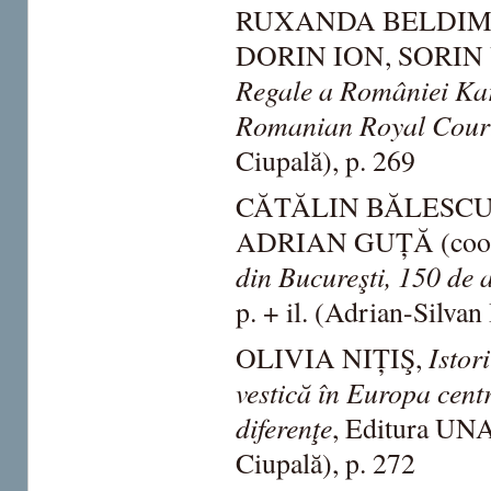
RUXANDA BELDIMA
DORIN ION, SORIN
Regale a României Kar
Romanian Royal Cour
Ciupală), p. 269
CĂTĂLIN BĂLESCU
ADRIAN GUȚĂ (coor
din Bucureşti, 150 de 
p. + il. (Adrian-Silvan
Istor
OLIVIA NIȚIŞ,
vestică în Europa centra
diferenţe
, Editura UNA
Ciupală), p. 272