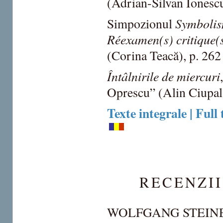
(Adrian-Silvan Ionescu
Symbolis
Simpozionul
Réexamen(s) critique(
(Corina Teacă), p. 262
Întâlnirile de miercuri
Oprescu” (Alin Ciupal
Texte integrale | Full 
RECENZII
WOLFGANG STEIN