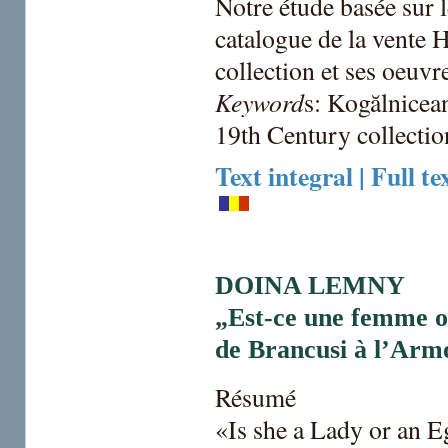
Notre étude basée sur l
catalogue de la vente H
collection et ses oeuvr
Keyword
s: Kogălnicea
19th Century collecti
Text integral | Full te
DOINA LEMNY
„Est-ce une femme o
de Brancusi à l’Ar
Résumé
«Is she a Lady or an Eg