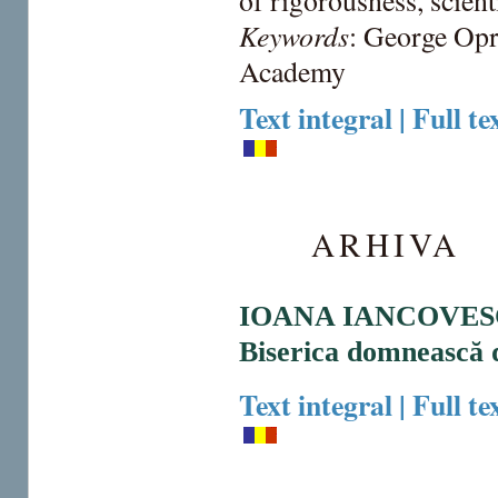
of rigorousness, scient
Keywords
: George Opre
Academy
Text integral | Full te
ARHIVA
IOANA IANCOVE
Biserica domnească d
Text integral | Full te