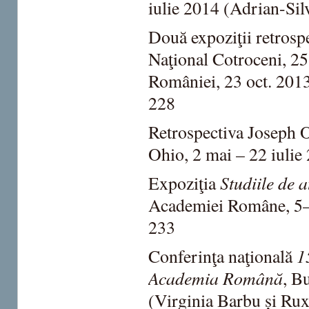
iulie 2014 (Adrian-Sil
Două expoziţii retrosp
Naţional Cotroceni, 25 
României, 23 oct. 2013
228
Retrospectiva Joseph 
Ohio, 2 mai – 22 iulie
Studiile de a
Expoziţia
Academiei Române, 5–2
233
1
Conferinţa naţională
Academia Română
, B
(Virginia Barbu și Ru