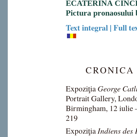
ECATERINA CINC
Pictura pronaosului 
Text integral | Full te
CRONICA 
George Catli
Expoziţia
Portrait Gallery, Lon
Birmingham, 12 iulie –
219
Indiens des 
Expoziţia