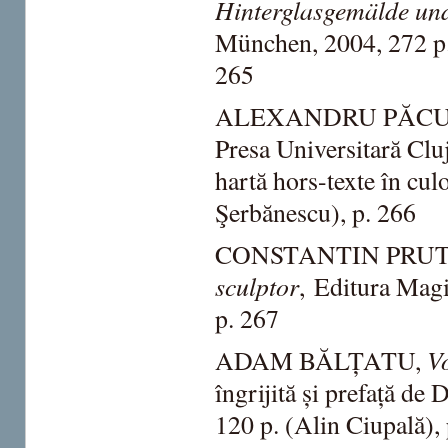
Hinterglasgemälde un
München, 2004, 272 p. 
265
ALEXANDRU PĂC
Presa Universitară Cluj
hartă hors-texte în culo
Şerbănescu), p. 266
CONSTANTIN PRUT
sculptor
, Editura Magi
p. 267
Vo
ADAM BĂLȚATU,
îngrijită și prefață de
120 p. (Alin Ciupală),