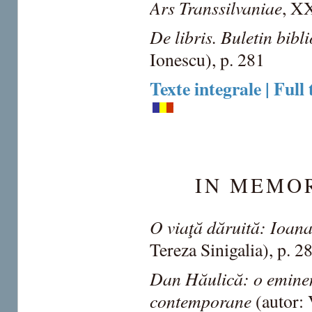
Ars Transsilvaniae
, XX
De libris. Buletin bibli
Ionescu), p. 281
Texte integrale | Full 
IN MEMO
O viaţă dăruită: Ioan
Tereza Sinigalia), p. 2
Dan Hăulică: o eminen
contemporane
(autor: 